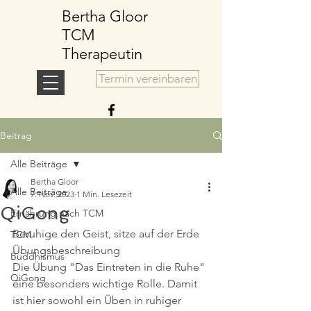
Bertha Gloor
TCM
Therapeutin
Termin vereinbaren
Beitrag
Alle Beiträge
Bertha Gloor
Alle Beiträge
7. Nov. 2023
1 Min. Lesezeit
QiGong
Ernährung nach TCM
Beruhige den Geist, sitze auf der Erde
TCM
Übungsbeschreibung
Buddhismus
Die Übung "Das Eintreten in die Ruhe" 
QiGong
eine besonders wichtige Rolle. Damit 
ist hier sowohl ein Üben in ruhiger 