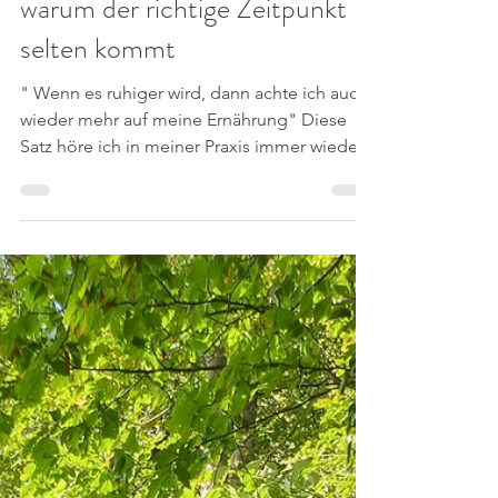
warum der richtige Zeitpunkt
selten kommt
" Wenn es ruhiger wird, dann achte ich auch
wieder mehr auf meine Ernährung" Diese
Satz höre ich in meiner Praxis immer wieder.
Er zeigt, dassviele Menschen ihre
Gesundheit nicht bewusst vernachlässigen.
Sie warten vielmehr auf den Moment, an
dem der Alltag weniger fordernd ist und
endlich genügend Zeit bleibt, um sich
ausgewogen zu ernähren. Doch genau
dieser Zeitpunkt tritt häufig nicht ein. Der
Stress verändert lediglich seine Form. Heute
ist es der Beruf, morgen die Famil