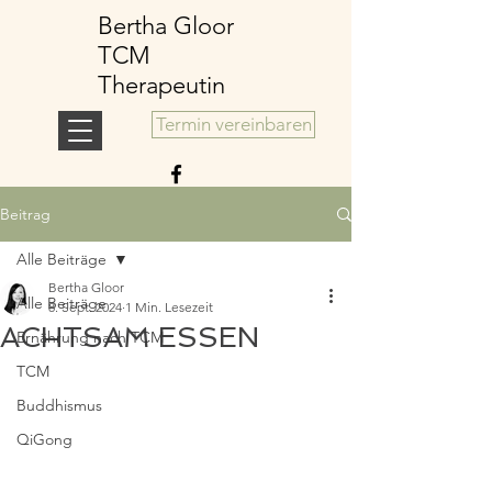
Bertha Gloor
TCM
Therapeutin
Termin vereinbaren
Beitrag
Alle Beiträge
Bertha Gloor
Alle Beiträge
8. Sept. 2024
1 Min. Lesezeit
ACHTSAM ESSEN
Ernährung nach TCM
TCM
Buddhismus
QiGong