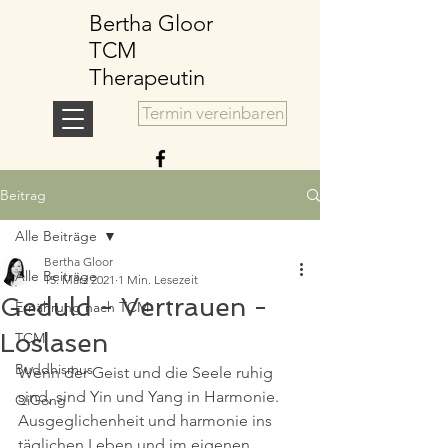
Bertha Gloor
TCM
Therapeutin
Termin vereinbaren
Beitrag
Alle Beiträge
Bertha Gloor
Alle Beiträge
15. März 2021
1 Min. Lesezeit
Geduld - Vertrauen -
Ernährung nach TCM
Loslasen
TCM
Buddhismus
Wenn der Geist und die Seele ruhig 
sind, sind Yin und Yang in Harmonie.
QiGong
Ausgeglichenheit und harmonie ins 
täglichen Leben und im eigenen 