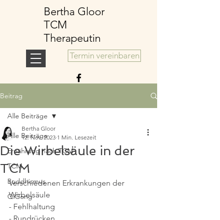
Bertha Gloor
TCM
Therapeutin
Termin vereinbaren
Beitrag
Alle Beiträge
Bertha Gloor
Alle Beiträge
12. Nov. 2023
1 Min. Lesezeit
Die Wirbelsäule in der
Ernährung nach TCM
TCM
TCM
Buddhismus
Verschiedenen Erkrankungen der 
Wirbelsäule
QiGong
- Fehlhaltung
- Rundrücken